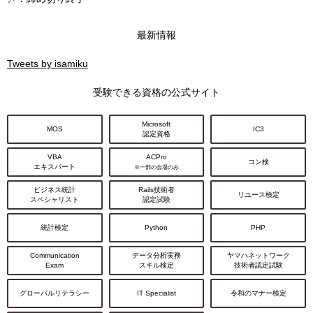
最新情報
Tweets by isamiku
受験できる資格の公式サイト
Microsoft
MOS
IC3
認定資格
VBA
ACPro
コン検
エキスパート
※一部の会場のみ
ビジネス統計
Rails技術者
リユース検定
スペシャリスト
認定試験
統計検定
Python
PHP
Communication
データ分析実務
ヤマハネットワーク
Exam
スキル検定
技術者認定試験
グローバルリテラシー
IT Specialist
令和のマナー検定