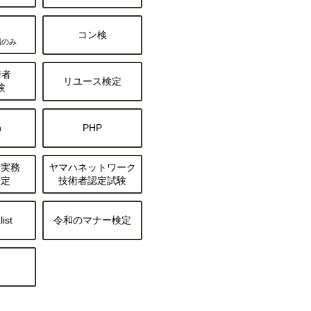
o
コン検
場のみ
術者
リユース検定
験
n
PHP
析実務
ヤマハネットワーク
検定
技術者認定試験
list
令和のマナー検定