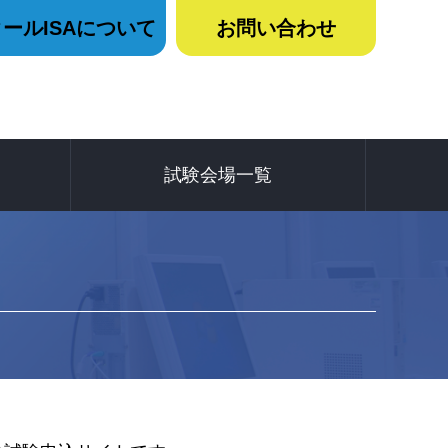
ールISAについて
お問い合わせ
試験会場一覧
いて
て
て