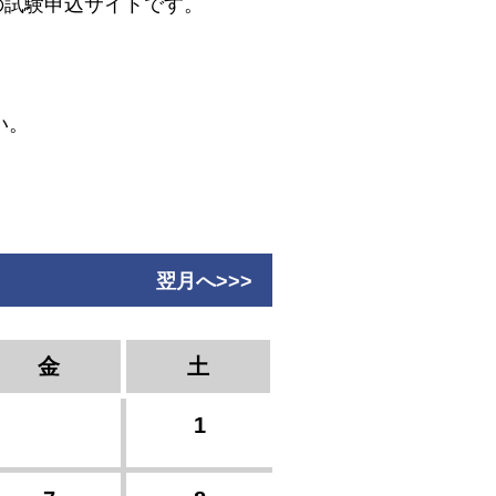
どの試験申込サイトです。
い。
翌月へ>>>
金
土
1