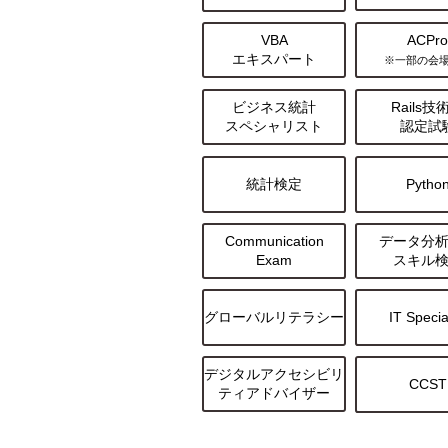
VBA
ACPr
エキスパート
※一部の会
ビジネス統計
Rails技
スペシャリスト
認定試
統計検定
Pytho
Communication
データ分
Exam
スキル
グローバルリテラシー
IT Specia
デジタルアクセシビリ
CCST
ティアドバイザー