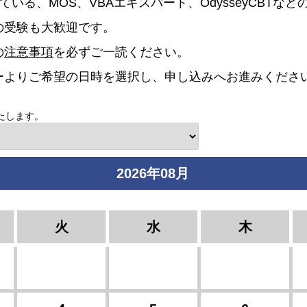
ている、MOS、VBAエキスパート、OdysseyCBTな
の受験も大歓迎です。
の
注意事項
を必ずご一読ください。
ーよりご希望の日時を選択し、申し込みへお進みくださ
たします。
2026年08月
火
水
木