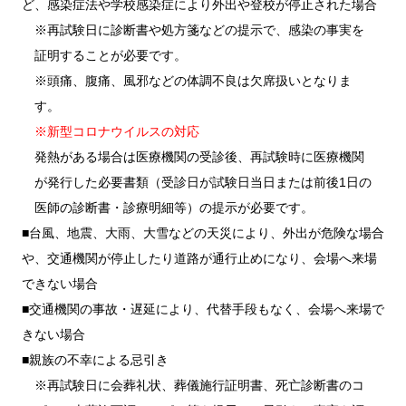
ど、感染症法や学校感染症により外出や登校が停止された場合
※再試験日に診断書や処方箋などの提示で、感染の事実を
証明することが必要です。
※頭痛、腹痛、風邪などの体調不良は欠席扱いとなりま
す。
※新型コロナウイルスの対応
発熱がある場合は医療機関の受診後、再試験時に医療機関
が発行した必要書類（受診日が試験日当日または前後1日の
医師の診断書・診療明細等）の提示が必要です。
■台風、地震、大雨、大雪などの天災により、外出が危険な場合
や、交通機関が停止したり道路が通行止めになり、会場へ来場
できない場合
■交通機関の事故・遅延により、代替手段もなく、会場へ来場で
きない場合
■親族の不幸による忌引き
※再試験日に会葬礼状、葬儀施行証明書、死亡診断書のコ